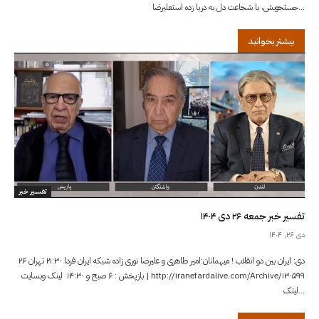
جستجویش، با شجاعت دل به دریا زده استعلیرضا...
بیشتر بخوانید
تفسیر خبر
تفسیر خبر جمعه ۲۶ دی ۱۴۰۴
دی ۲۶, ۱۴۰۴
۲۶ دی: ایران بین دو انقلاب ! میهمانان:امیر طاهری و علیرضا نوری زاده شبکه ایران فردا ۲۱:۳۰ تهران
| بازپخش : ۶ صبح و ۱۴:۳۰ لینک وبسایت http://iranefardalive.com/Archive/۱۳۰۵۹۹
لینک...